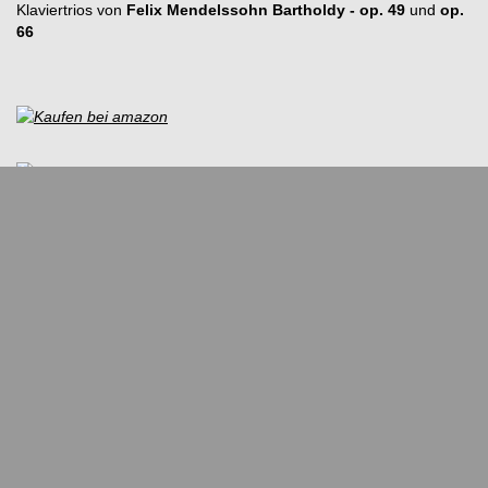
Klaviertrios von
Felix Mendelssohn Bartholdy - op. 49
und
op.
66
Im Februar 2008 erscheint die erste CD bei Live Classics
München (LCL 806) mit den zwei berühmtesten Klaviertrios von
Ludwig van Beethoven
, dem
Trio in D-Dur op. 70/1
(„Geistertrio“)
und dem
Trio in B-Dur op. 97 („Erzherzogtrio“)
.
Diese CD wurde mit dem Goldenen Label 2007/08 durch die
belgische Klassik-Website „Klassiek Centraal“ ausgezeichnet.