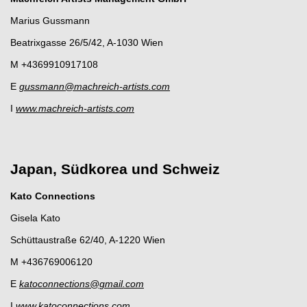
Marius Gussmann
Beatrixgasse 26/5/42, A-1030 Wien
M +4369910917108
E
gussmann@machreich-artists.com
I
www.machreich-artists.com
Japan, Südkorea und Schweiz
Kato Connections
Gisela Kato
Schüttaustraße 62/40, A-1220 Wien
M +436769006120
E
katoconnections@gmail.com
I
www.katoconnections.com