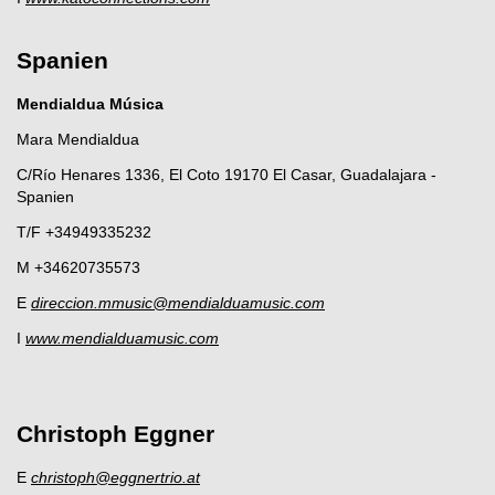
Spanien
Mendialdua Música
Mara Mendialdua
C/Río Henares 1336, El Coto 19170 El Casar, Guadalajara -
Spanien
T/F +34949335232
M +34620735573
E
direccion.mmusic@mendialduamusic.com
I
www.mendialduamusic.com
Christoph Eggner
E
christoph@eggnertrio.at